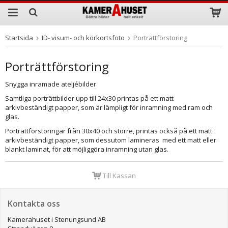
Startsida
ID- visum- och körkortsfoto
Porträttförstoring
Produkten har blivit tillagd i varukorgen
Porträttförstoring
Snygga inramade ateljébilder
Samtliga porträttbilder upp till 24x30 printas på ett matt
arkivbeständigt papper, som är lämpligt för inramning med ram och
glas.
Porträttförstoringar från 30x40 och större, printas också på ett matt
arkivbeständigt papper, som dessutom lamineras med ett matt eller
blankt laminat, för att möjliggöra inramning utan glas.
Till Kassan
Kontakta oss
Kamerahuset i Stenungsund AB