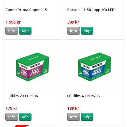
Canon Prima Super 115
Carson LH-50 Lupp 10x LED
1 995 kr
399 kr
Info
Köp
Info
Köp
Fujifilm 200 135/36
Fujifilm 400 135/36
179 kr
189 kr
Info
Köp
Info
Köp