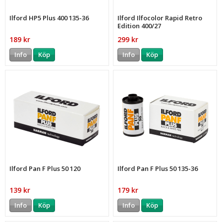
Ilford HP5 Plus 400 135-36
Ilford Ilfocolor Rapid Retro
Edition 400/27
189 kr
299 kr
Info
Köp
Info
Köp
Ilford Pan F Plus 50 120
Ilford Pan F Plus 50 135-36
139 kr
179 kr
Info
Köp
Info
Köp