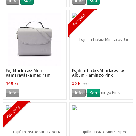
Info
Köp
Info
Köp
Kampanj
Fujifilm Instax Mini
Fujifilm Instax Mini Laporta
Kameraväska med rem
Album Flamingo Pink
149 kr
50 kr
99 kr
Info
Info
Köp
Kampanj