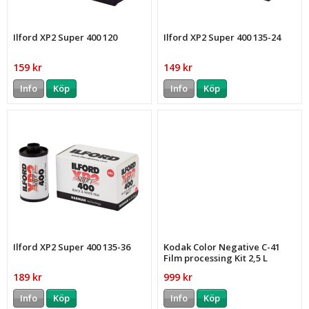
Ilford XP2 Super 400 120
Ilford XP2 Super 400 135-24
159 kr
149 kr
Info
Köp
Info
Köp
Ilford XP2 Super 400 135-36
Kodak Color Negative C-41
Film processing Kit 2,5 L
189 kr
999 kr
Info
Köp
Info
Köp