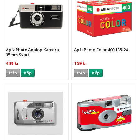
AgfaPhoto Analog Kamera
AgfaPhoto Color 400 135-24
35mm Svart
439 kr
169 kr
Info
Köp
Info
Köp