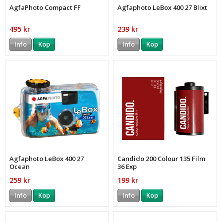
AgfaPhoto Compact FF
Agfaphoto LeBox 400 27 Blixt
495 kr
239 kr
Info
Köp
Info
Köp
Agfaphoto LeBox 400 27
Candido 200 Colour 135 Film
Ocean
36 Exp
259 kr
199 kr
Info
Köp
Info
Köp