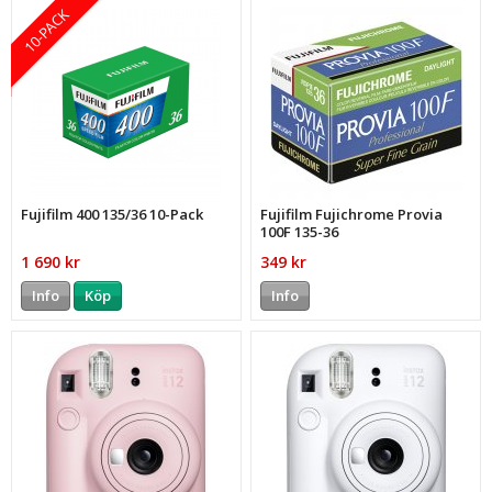
10-PACK
Fujifilm 400 135/36 10-Pack
Fujifilm Fujichrome Provia
100F 135-36
1 690 kr
349 kr
Info
Köp
Info