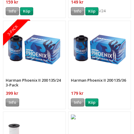
159 kr
149 kr
Info
Köp
Info
Köp
3-PACK
Harman Phoenix II 200 135/24
Harman Phoenix II 200 135/36
3-Pack
399 kr
179 kr
Info
Info
Köp