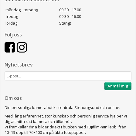
måndag - torsdag
09.30 - 17.00
fredag
09.30 - 16.00
lördag
Stängt
Följ oss
Nyhetsbrev
Anmäl mig
Om oss
Din personliga kamerabutik i centrala Stenungsund och online.
Med lång erfarenhet, stor kunskap och personlig service hjälper vi
dig att hitta rätt kamera och tillbehör.
Vi framkallar dina bilder direkt i butiken med Fujifilm-minilabb, från
10×13 upp till 70×100 cm på äkta fotopapper.