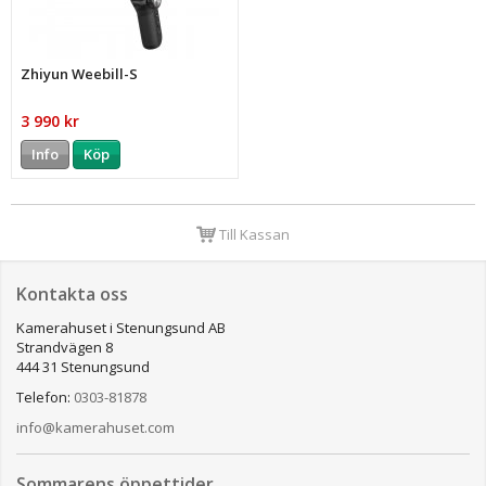
Zhiyun Weebill-S
3 990 kr
Info
Köp
Till Kassan
Kontakta oss
Kamerahuset i Stenungsund AB
Strandvägen 8
444 31 Stenungsund
Telefon:
0303-81878
info@kamerahuset.com
Sommarens öppettider