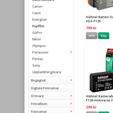
Canon
Casio
Hähnel Batteri E
Energizer
HLX-F125
Fujifilm
799 kr
GoPro
Info
Köp
Nikon
Olympus
Panasonic
Pentax
Sony
Uppladdningsbara
Begagnat
Digitala Fotoramar
Drönare
Hähnel Kameraba
F126 motsvarar 
Fotoalbum
299 kr
Fotoramar