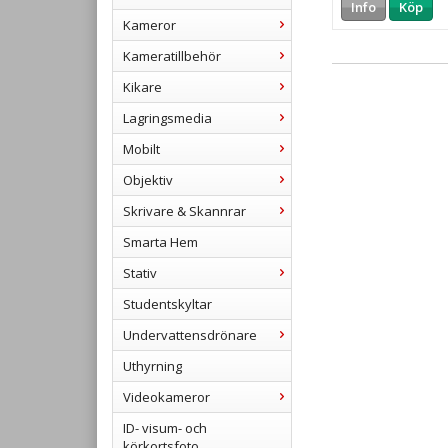
Info
Köp
Kameror
Kameratillbehör
Kikare
Lagringsmedia
Mobilt
Objektiv
Skrivare & Skannrar
Smarta Hem
Stativ
Studentskyltar
Undervattensdrönare
Uthyrning
Videokameror
ID- visum- och
körkortsfoto