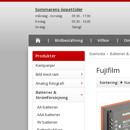
Sommarens öppettider
måndag - torsdag
09.30 - 17.00
fredag
09.30 - 16.00
lördag
Stängt
Bildbeställning
Villkor
Om
Startsida
Batterier &
Produkter
Kampanjer
Fujifilm
Bild med ram
Sortering:
Na
Analog fotografi
Batterier &
Strömförsörjning
AA batterier
AAA batterier
9V batterier
Batteriladdare