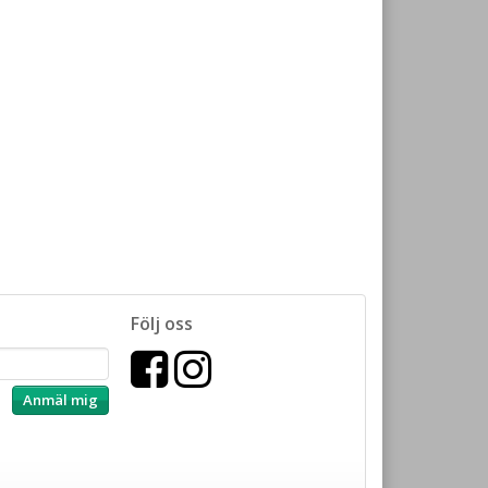
Följ oss
Anmäl mig