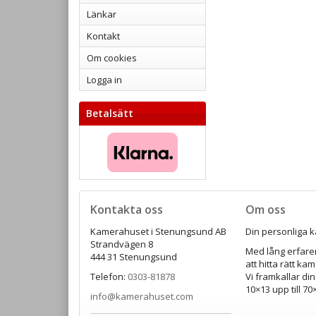
Länkar
Kontakt
Om cookies
Logga in
Betalsätt
Kontakta oss
Om oss
Kamerahuset i Stenungsund AB
Din personliga k
Strandvägen 8
Med lång erfaren
444 31 Stenungsund
att hitta rätt ka
Telefon:
0303-81878
Vi framkallar din
10×13 upp till 7
info@kamerahuset.com