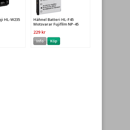
uji HL-W235
Hähnel Batteri HL-F45
Motsvarar Fujifilm NP-45
229 kr
Info
Köp