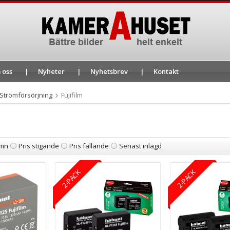
 oss
Nyheter
Nyhetsbrev
Kontakt
 Strömförsörjning
Fujifilm
mn
Pris stigande
Pris fallande
Senast inlagd
2-PACK
2-PACK