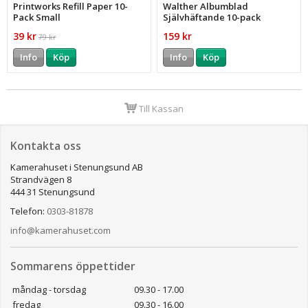
Printworks Refill Paper 10-
Walther Albumblad
Pack Small
Självhäftande 10-pack
39 kr
159 kr
79 kr
Info
Köp
Info
Köp
Till Kassan
Kontakta oss
Kamerahuset i Stenungsund AB
Strandvägen 8
444 31 Stenungsund
Telefon:
0303-81878
info@kamerahuset.com
Sommarens öppettider
måndag - torsdag
09.30 - 17.00
fredag
09.30 - 16.00