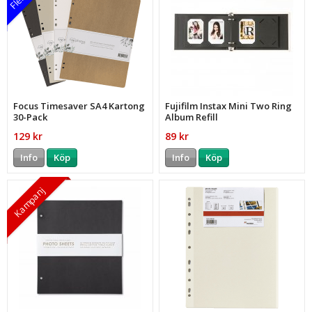
Focus Timesaver SA4 Kartong
Fujifilm Instax Mini Two Ring
30-Pack
Album Refill
129 kr
89 kr
Info
Köp
Info
Köp
Kampanj