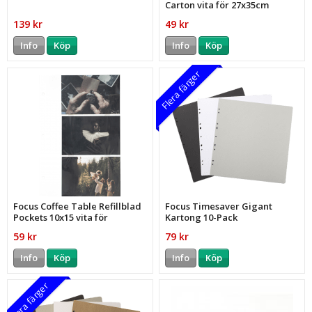
Carton vita för 27x35cm
139 kr
49 kr
Info
Köp
Info
Köp
Flera färger
Focus Coffee Table Refillblad
Focus Timesaver Gigant
Pockets 10x15 vita för
Kartong 10-Pack
27x35cm
59 kr
79 kr
Info
Köp
Info
Köp
Flera färger