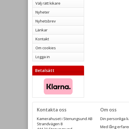
Välj rätt kikare
Nyheter
Nyhetsbrev
Länkar
Kontakt
Om cookies
Logga in
Betalsätt
Kontakta oss
Om oss
Kamerahuset i Stenungsund AB
Din personliga k
Strandvägen 8
Med lång erfaren
444 31 Stenungsund