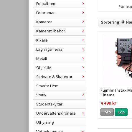
Fotoalbum
Panaso
Fotoramar
Kameror
Sortering:
Na
Kameratillbehör
Kikare
Lagringsmedia
Mobilt
Objektiv
Skrivare & Skannrar
Smarta Hem
Fujifilm Instax M
Cinema
Stativ
4 490 kr
Studentskyltar
Info
Köp
Undervattensdrönare
Uthyrning
Videokameror