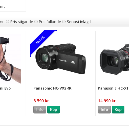
nic
mn
Pris stigande
Pris fallande
Senast inlagd
Nyhet
ini Evo
Panasonic HC-VX3 4K
Panasonic HC-X1
8 590 kr
14 990 kr
Info
Köp
Info
Köp