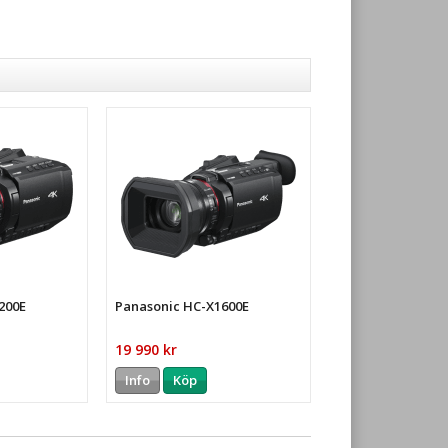
200E
Panasonic HC-X1600E
19 990 kr
Info
Köp