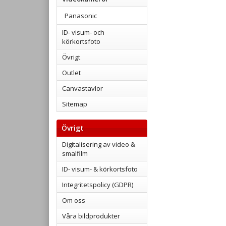
Panasonic
ID- visum- och
körkortsfoto
Övrigt
Outlet
Canvastavlor
Sitemap
Övrigt
Digitalisering av video &
smalfilm
ID- visum- & körkortsfoto
Integritetspolicy (GDPR)
Om oss
Våra bildprodukter