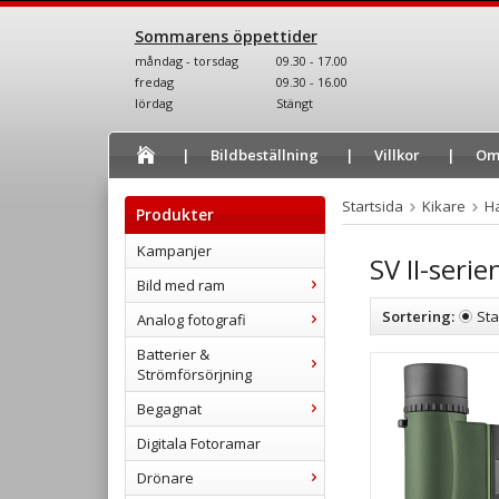
Sommarens öppettider
måndag - torsdag
09.30 - 17.00
fredag
09.30 - 16.00
lördag
Stängt
Bildbeställning
Villkor
Om
Startsida
Kikare
H
Produkter
Kampanjer
SV II-serie
Bild med ram
Sortering:
St
Analog fotografi
Batterier &
Strömförsörjning
Begagnat
Digitala Fotoramar
Drönare