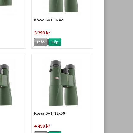
Kowa SV II 8x42
3 299 kr
Info
Köp
Kowa SV II 12x50
4 499 kr