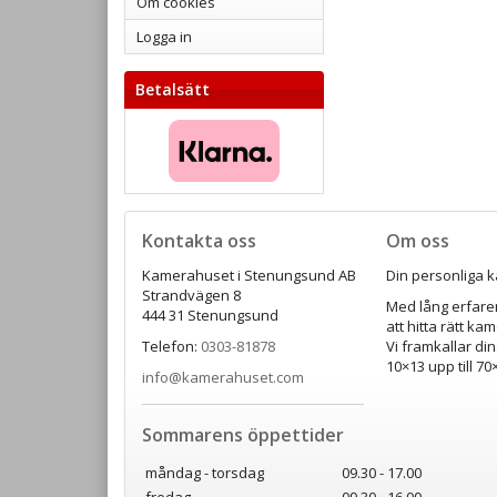
Om cookies
Logga in
Betalsätt
Kontakta oss
Om oss
Kamerahuset i Stenungsund AB
Din personliga k
Strandvägen 8
Med lång erfaren
444 31 Stenungsund
att hitta rätt ka
Telefon:
0303-81878
Vi framkallar din
10×13 upp till 7
info@kamerahuset.com
Sommarens öppettider
måndag - torsdag
09.30 - 17.00
fredag
09.30 - 16.00