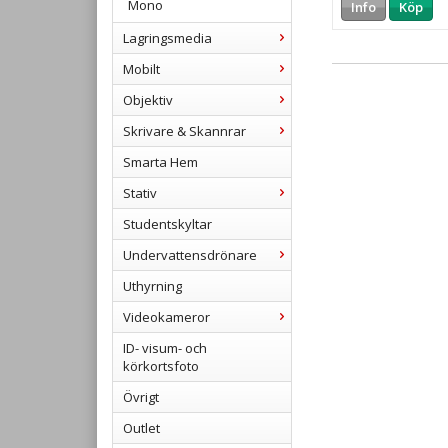
Mono
Info
Köp
Lagringsmedia
Mobilt
Objektiv
Skrivare & Skannrar
Smarta Hem
Stativ
Studentskyltar
Undervattensdrönare
Uthyrning
Videokameror
ID- visum- och
körkortsfoto
Övrigt
Outlet