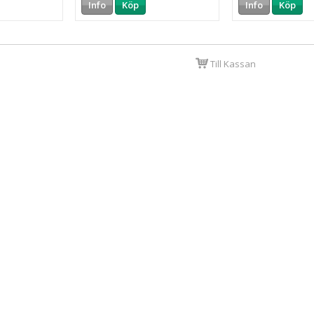
Info
Köp
Info
Köp
Till Kassan