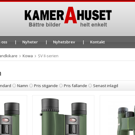
 oss
Nyheter
Nyhetsbrev
Kontakt
andkikare
Kowa
SV II-serien
n
andard
Namn
Pris stigande
Pris fallande
Senast inlagd