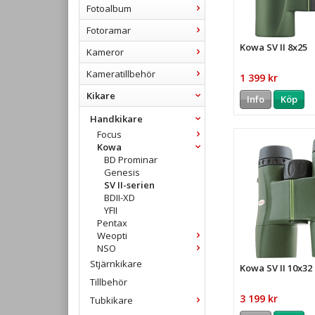
Fotoalbum
Fotoramar
Kowa SV II 8x25
Kameror
Kameratillbehör
1 399 kr
Kikare
Info
Köp
Handkikare
Focus
Kowa
BD Prominar
Genesis
SV II-serien
BDII-XD
YFII
Pentax
Weopti
NSO
Stjärnkikare
Kowa SV II 10x32
Tillbehör
3 199 kr
Tubkikare