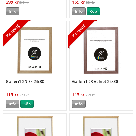
299 kr
169 kr
599 kr
339 kr
Info
Info
Köp
Kampanj
Kampanj
Galleri1 2N Ek 24x30
Galleri1 2R Valnöt 24x30
115 kr
115 kr
229 kr
229 kr
Info
Köp
Info