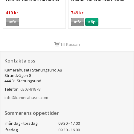
419 kr
749 kr
Info
Info
Köp
Till Kassan
Kontakta oss
Kamerahuset i Stenungsund AB
Strandvägen 8
444 31 Stenungsund
Telefon:
0303-81878
info@kamerahuset.com
Sommarens öppettider
måndag - torsdag
09.30 - 17.00
fredag
09.30 - 16.00