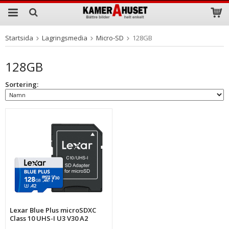
Startsida
Lagringsmedia
Micro-SD
128GB
Produkten har blivit tillagd i varukorgen
128GB
Sortering:
Lexar Blue Plus microSDXC
Class 10 UHS-I U3 V30 A2
128GB