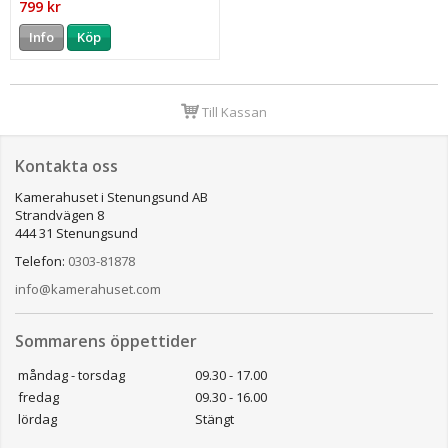
799 kr
Info
Köp
Till Kassan
Kontakta oss
Kamerahuset i Stenungsund AB
Strandvägen 8
444 31 Stenungsund
Telefon:
0303-81878
info@kamerahuset.com
Sommarens öppettider
måndag - torsdag
09.30 - 17.00
fredag
09.30 - 16.00
lördag
Stängt