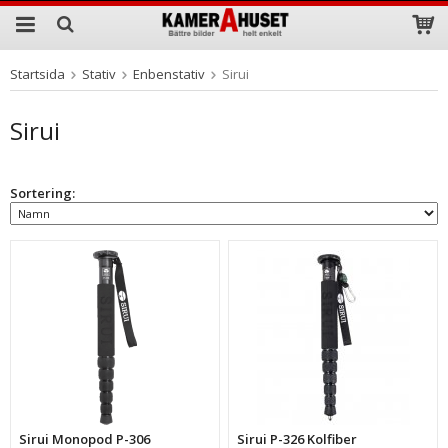
Startsida
Stativ
Enbenstativ
Sirui
Produkten har blivit tillagd i varukorgen
Sirui
Sortering:
Sirui Monopod P-306
Sirui P-326 Kolfiber