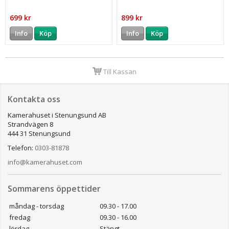
699 kr
899 kr
Info
Köp
Info
Köp
Till Kassan
Kontakta oss
Kamerahuset i Stenungsund AB
Strandvägen 8
444 31 Stenungsund
Telefon:
0303-81878
info@kamerahuset.com
Sommarens öppettider
måndag - torsdag
09.30 - 17.00
fredag
09.30 - 16.00
lördag
Stängt