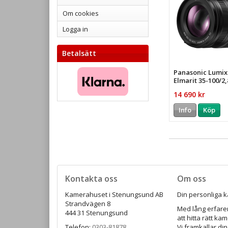
Om cookies
Logga in
Betalsätt
Panasonic Lumix
Elmarit 35-100/2
14 690 kr
Info
Köp
Kontakta oss
Om oss
Kamerahuset i Stenungsund AB
Din personliga k
Strandvägen 8
Med lång erfaren
444 31 Stenungsund
att hitta rätt ka
Telefon:
0303-81878
Vi framkallar din