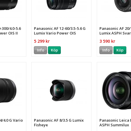
-300/4.0-5.6
Panasonic AF 12-60/3.5-5.6 G
Panasonic AF 20/1
wer OIS II
Lumix Vario Power OIS
Lumix ASPH Svar
5 299 kr
3 590 kr
Info
Köp
Info
Köp
4/4.0 G Vario
Panasonic AF 8/3.5 G Lumix
Panasonic Leica 
Fisheye
ASPH Summilux