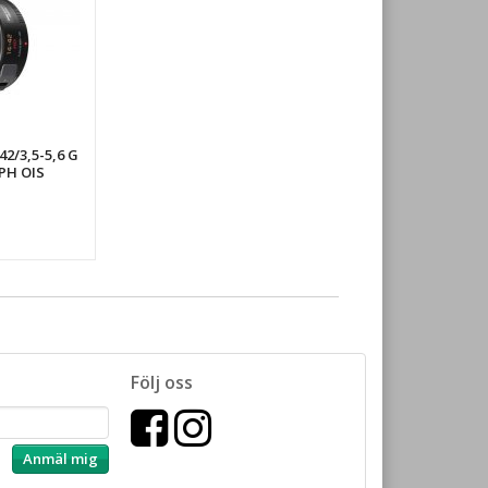
42/3,5-5,6 G
PH OIS
Följ oss
Anmäl mig