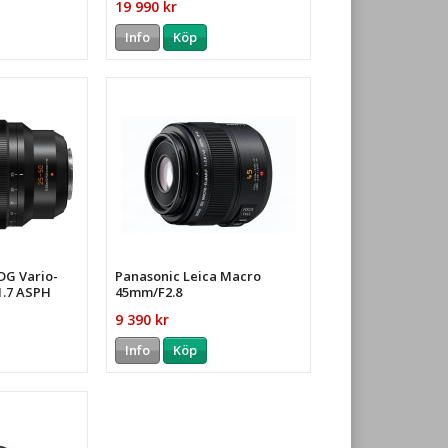
19 990 kr
Info
Köp
DG Vario-
Panasonic Leica Macro
1.7 ASPH
45mm/F2.8
9 390 kr
Info
Köp