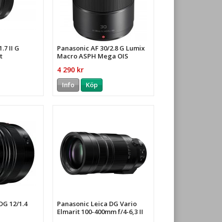
.7 II G
Panasonic AF 30/2.8 G Lumix
t
Macro ASPH Mega OIS
4 290 kr
Info
Köp
DG 12/1.4
Panasonic Leica DG Vario
Elmarit 100-400mm f/4-6,3 II
ASPH