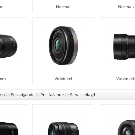
o
Normal
Normal
oom
Vidvinkel
Vidvinke
mn
Pris stigande
Pris fallande
Senast inlagd