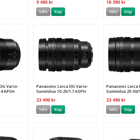
9 490 kr
16 390 kr
Info
Köp
Info
Köp
DG Vario-
Panasonic Leica DG Vario-
Panasonic Leica 
8-4 APSH
Summilux 10-25/1.7 ASPH
Summilux 25-50/
23 490 kr
23 490 kr
Info
Köp
Info
Köp