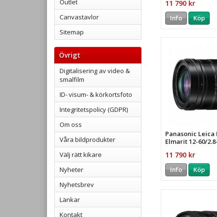
Outlet
11 790 kr
Canvastavlor
Info
Köp
Sitemap
Övrigt
Digitalisering av video &
smalfilm
ID- visum- & körkortsfoto
Integritetspolicy (GDPR)
Om oss
Panasonic Leica 
Våra bildprodukter
Elmarit 12-60/2.
Power O.I.S.
Välj rätt kikare
11 790 kr
Nyheter
Info
Köp
Nyhetsbrev
Länkar
Kontakt