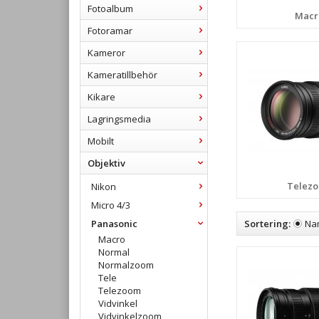
Fotoalbum
Macr
Fotoramar
Kameror
Kameratillbehör
Kikare
Lagringsmedia
Mobilt
Objektiv
Telez
Nikon
Micro 4/3
Sortering:
Na
Panasonic
Macro
Normal
Normalzoom
Tele
Telezoom
Vidvinkel
Vidvinkelzoom