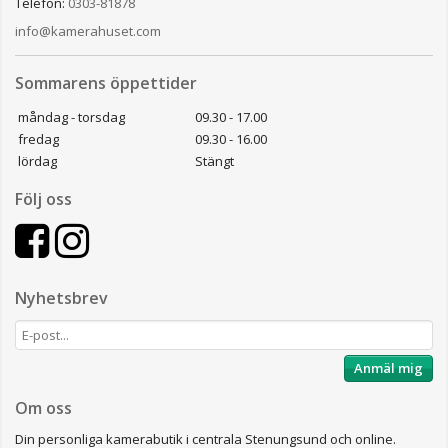
Telefon:
0303-81878
info@kamerahuset.com
Sommarens öppettider
måndag - torsdag
09.30 - 17.00
fredag
09.30 - 16.00
lördag
Stängt
Följ oss
Nyhetsbrev
Anmäl mig
Om oss
Din personliga kamerabutik i centrala Stenungsund och online.