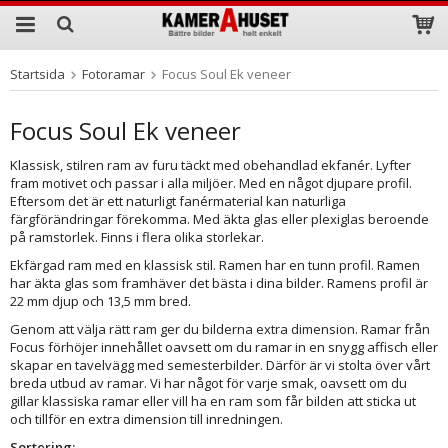
Startsida
Fotoramar
Focus Soul Ek veneer
Produkten har blivit tillagd i varukorgen
Focus Soul Ek veneer
Klassisk, stilren ram av furu täckt med obehandlad ekfanér. Lyfter
fram motivet och passar i alla miljöer. Med en något djupare profil.
Eftersom det är ett naturligt fanérmaterial kan naturliga
färgförändringar förekomma. Med äkta glas eller plexiglas beroende
på ramstorlek. Finns i flera olika storlekar.
Ekfärgad ram med en klassisk stil. Ramen har en tunn profil. Ramen
har äkta glas som framhäver det bästa i dina bilder. Ramens profil är
22 mm djup och 13,5 mm bred.
Genom att välja rätt ram ger du bilderna extra dimension. Ramar från
Focus förhöjer innehållet oavsett om du ramar in en snygg affisch eller
skapar en tavelvägg med semesterbilder. Därför är vi stolta över vårt
breda utbud av ramar. Vi har något för varje smak, oavsett om du
gillar klassiska ramar eller vill ha en ram som får bilden att sticka ut
och tillför en extra dimension till inredningen.
Sortering: