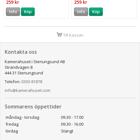
259 kr
259 kr
Info
Köp
Info
Köp
Till Kassan
Kontakta oss
Kamerahuset i Stenungsund AB
Strandvägen 8
444 31 Stenungsund
Telefon:
0303-81878
info@kamerahuset.com
Sommarens öppettider
måndag - torsdag
09.30 - 17.00
fredag
09.30 - 16.00
lördag
Stängt