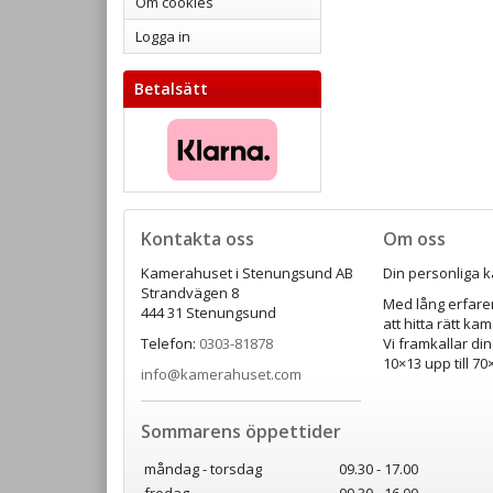
Om cookies
Logga in
Betalsätt
Kontakta oss
Om oss
Kamerahuset i Stenungsund AB
Din personliga k
Strandvägen 8
Med lång erfaren
444 31 Stenungsund
att hitta rätt ka
Telefon:
0303-81878
Vi framkallar din
10×13 upp till 7
info@kamerahuset.com
Sommarens öppettider
måndag - torsdag
09.30 - 17.00
fredag
09.30 - 16.00