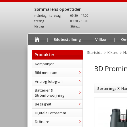
Sommarens öppettider
måndag - torsdag
09.30 - 17.00
fredag
09.30 - 16.00
lördag
Stängt
Bildbeställning
Villkor
Om
Startsida
Kikare
H
Produkter
Kampanjer
BD Promi
Bild med ram
Analog fotografi
Sortering:
Na
Batterier &
Strömförsörjning
Begagnat
Digitala Fotoramar
Drönare