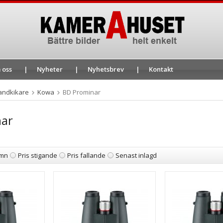
 oss
Nyheter
Nyhetsbrev
Kontakt
andkikare
Kowa
BD Prominar
nar
mn
Pris stigande
Pris fallande
Senast inlagd