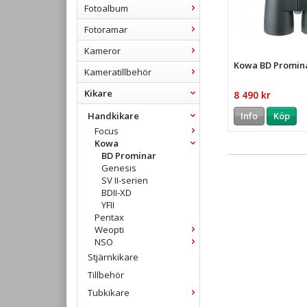
Fotoalbum
Fotoramar
Kameror
Kowa BD Promina
Kameratillbehör
Kikare
8 490 kr
Handkikare
Info
Köp
Focus
Kowa
BD Prominar
Genesis
SV II-serien
BDII-XD
YFII
Pentax
Weopti
NSO
Stjärnkikare
Tillbehör
Tubkikare