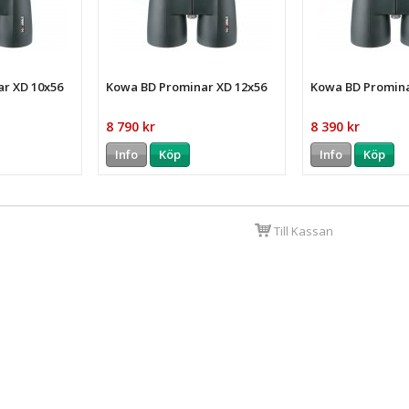
r XD 10x56
Kowa BD Prominar XD 12x56
Kowa BD Promina
8 790 kr
8 390 kr
Info
Köp
Info
Köp
Till Kassan