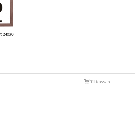
öt 24x30
Till Kassan