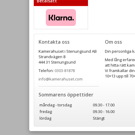
Betalsätt
Kontakta oss
Om oss
Kamerahuset i Stenungsund AB
Din personliga k
Strandvägen 8
Med lång erfaren
444 31 Stenungsund
att hitta rätt ka
Telefon:
0303-81878
Vi framkallar din
10×13 upp till 7
info@kamerahuset.com
Sommarens öppettider
måndag - torsdag
09.30 - 17.00
fredag
09.30 - 16.00
lördag
Stängt