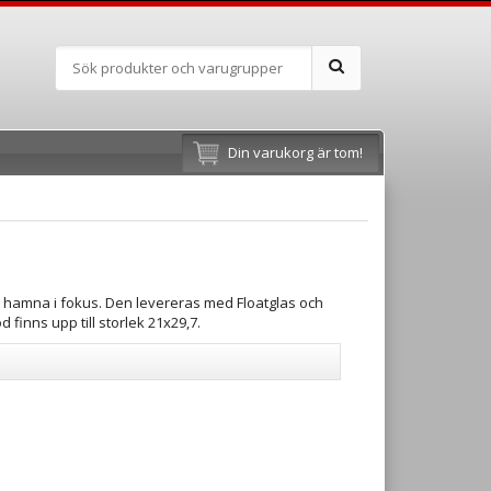
Din varukorg är tom!
et hamna i fokus. Den levereras med Floatglas och
finns upp till storlek 21x29,7.