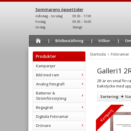
Sommarens öppettider
måndag - torsdag
09.30 - 17.00
fredag
09.30 - 16.00
lördag
Stängt
Bildbeställning
Villkor
Om
Startsida
Fotoramar
Produkter
Kampanjer
Galleri1 2
Bild med ram
2R är en smal fin r
Analog fotografi
bakstycke med upphä
Batterier &
Sortering:
Na
Strömförsörjning
Begagnat
Kampanj
Digitala Fotoramar
Drönare