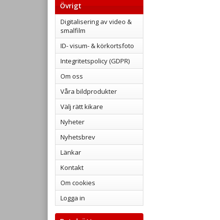
Övrigt
Digitalisering av video &
smalfilm
ID- visum- & körkortsfoto
Integritetspolicy (GDPR)
Om oss
Våra bildprodukter
Välj rätt kikare
Nyheter
Nyhetsbrev
Länkar
Kontakt
Om cookies
Logga in