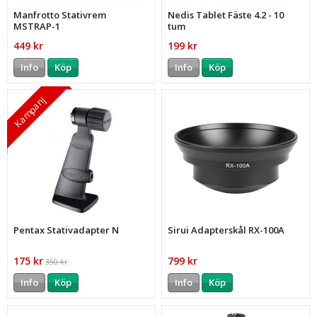
Manfrotto Stativrem
Nedis Tablet Fäste 4.2 - 10
MSTRAP-1
tum
449 kr
199 kr
Info
Köp
Info
Köp
Kampanj
Pentax Stativadapter N
Sirui Adapterskål RX-100A
175 kr
799 kr
350 kr
Info
Köp
Info
Köp