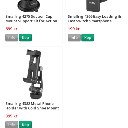
Smallrig 4275 Suction Cup
Smallrig 4366 Easy Loading &
Mount Support Kit for Action
Fast Switch Smartphone
Cameras/Mobile
Holder
699 kr
199 kr
Info
Köp
Info
Köp
Smallrig 4382 Metal Phone
Holder with Cold Shoe Mount
399 kr
Info
Köp