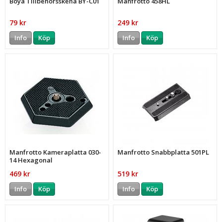
Boya Tillbehörsskena BY-C01
Manfrotto 458HL
79 kr
249 kr
Info
Köp
Info
Köp
Manfrotto Kameraplatta 030-
Manfrotto Snabbplatta 501PL
14 Hexagonal
469 kr
519 kr
Info
Köp
Info
Köp