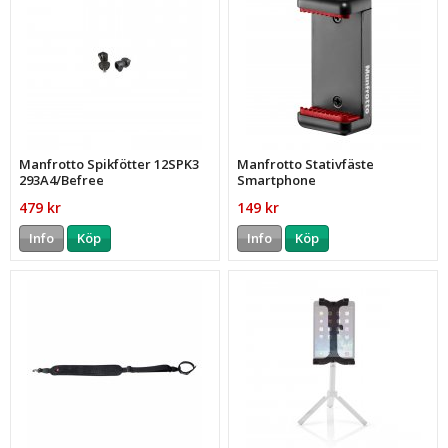
Manfrotto Spikfötter 12SPK3
Manfrotto Stativfäste
293A4/Befree
Smartphone
479 kr
149 kr
Info
Köp
Info
Köp