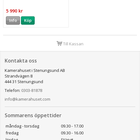
5 990 kr
Info
Köp
Till Kassan
Kontakta oss
Kamerahuset i Stenungsund AB
Strandvägen 8
444 31 Stenungsund
Telefon:
0303-81878
info@kamerahuset.com
Sommarens öppettider
måndag - torsdag
09.30 - 17.00
fredag
09.30 - 16.00
lördag
Stängt