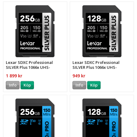
Lexar SDXC Professional
Lexar SDXC Professional
SILVER Plus 1066x UHS-
SILVER Plus 1066x UHS-
I/U3/A2/4K R205/W150 (V30)
I/U3/A2/4K R205/W150 (V30)
1 899 kr
949 kr
256GB
128GB
Info
Köp
Info
Köp