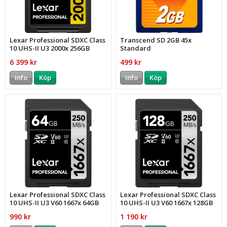
Lexar Professional SDXC Class
Transcend SD 2GB 45x
10 UHS-II U3 2000x 256GB
Standard
6 399 kr
499 kr
Info
Köp
Info
Köp
Lexar Professional SDXC Class
Lexar Professional SDXC Class
10 UHS-II U3 V60 1667x 64GB
10 UHS-II U3 V60 1667x 128GB
990 kr
1 190 kr