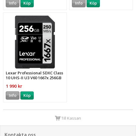
Info
Köp
Info
Köp
Lexar Professional SDXC Class
10 UHS-II U3 V60 1667x 256GB
1 990 kr
Info
Köp
Till Kassan
Kontakta oss