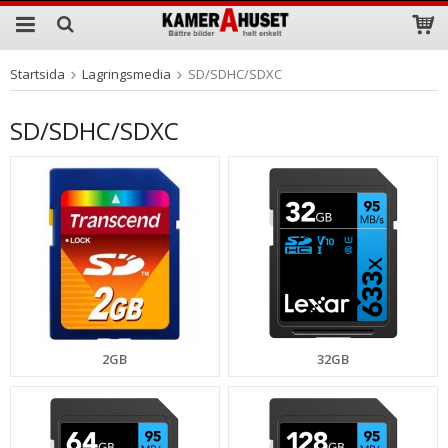
Startsida
Lagringsmedia
SD/SDHC/SDXC
Produkten har blivit tillagd i varukorgen
SD/SDHC/SDXC
2GB
32GB