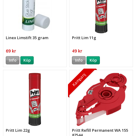
Linex Limstift 35 gram
Pritt Lim 11g
69 kr
49 kr
Info
Köp
Info
Köp
Kampanj
Pritt Lim 22g
Pritt Refill Permanent WA 155
87544