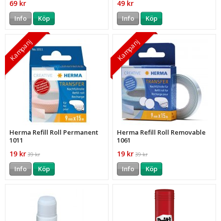
69 kr
49 kr
Info
Köp
Info
Köp
Kampanj
Kampanj
Herma Refill Roll Permanent
Herma Refill Roll Removable
1011
1061
19 kr
19 kr
39 kr
39 kr
Info
Köp
Info
Köp