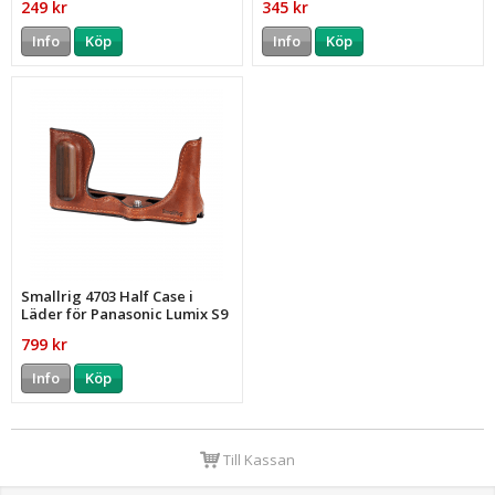
249 kr
345 kr
Info
Köp
Info
Köp
Smallrig 4703 Half Case i
Läder för Panasonic Lumix S9
799 kr
Info
Köp
Till Kassan