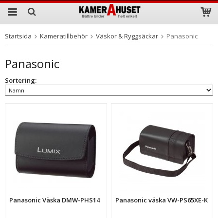
Startsida
Kameratillbehör
Väskor & Ryggsäckar
Panasonic
Produkten har blivit tillagd i varukorgen
Panasonic
Sortering:
Panasonic Väska DMW-PHS14
Panasonic väska VW-PS65XE-K