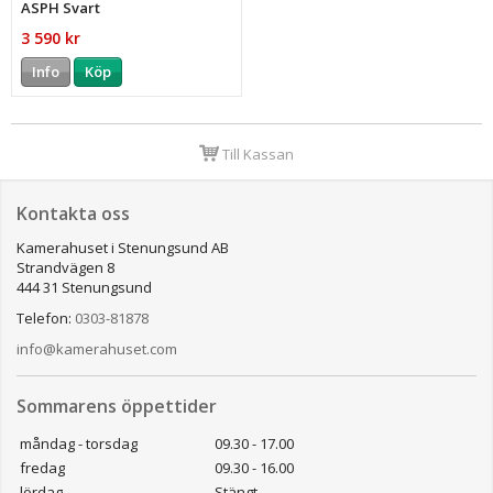
ASPH Svart
3 590 kr
Info
Köp
Till Kassan
Kontakta oss
Kamerahuset i Stenungsund AB
Strandvägen 8
444 31 Stenungsund
Telefon:
0303-81878
info@kamerahuset.com
Sommarens öppettider
måndag - torsdag
09.30 - 17.00
fredag
09.30 - 16.00
lördag
Stängt