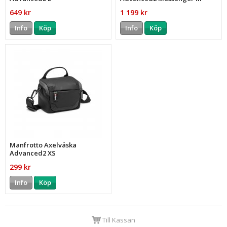
649 kr
1 199 kr
Info
Köp
Info
Köp
Manfrotto Axelväska
Advanced2 XS
299 kr
Info
Köp
Till Kassan