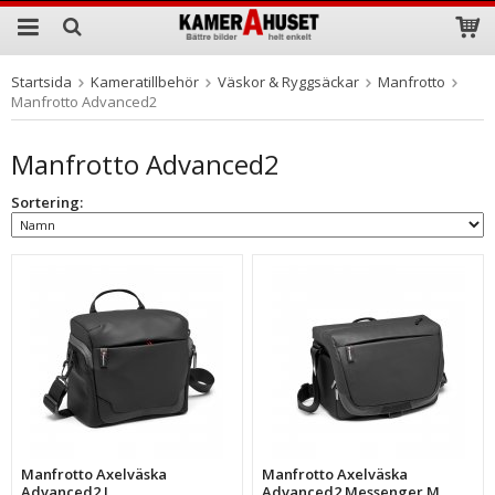
Startsida
Kameratillbehör
Väskor & Ryggsäckar
Manfrotto
Produkten har blivit tillagd i varukorgen
Manfrotto Advanced2
Manfrotto Advanced2
Sortering:
Manfrotto Axelväska
Manfrotto Axelväska
Advanced2 L
Advanced2 Messenger M