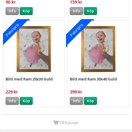
90 kr
159 kr
Info
Köp
Info
Köp
Paketpris
Paketpris
Bild med Ram 20x30 Guld
Bild med Ram 30x40 Guld
229 kr
399 kr
Info
Köp
Info
Köp
Till Kassan