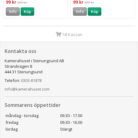
99 kr
99 kr
299 kr
299 kr
Info
Köp
Info
Köp
Till Kassan
Kontakta oss
Kamerahuset i Stenungsund AB
Strandvägen 8
444 31 Stenungsund
Telefon:
0303-81878
info@kamerahuset.com
Sommarens öppettider
måndag - torsdag
09.30 - 17.00
fredag
09.30 - 16.00
lördag
Stängt