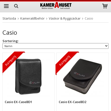
Startsida
Kameratillbehör
Väskor & Ryggsäckar
Casio
Produkten har blivit tillagd i varukorgen
Casio
Sortering:
Kampanj
Kampanj
Casio EX-CaseBD1
Casio EX-CaseBD2