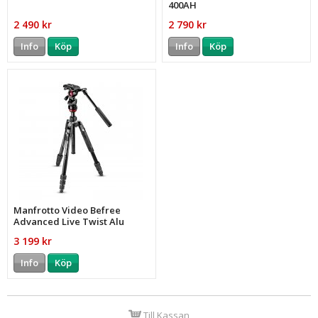
400AH
2 490 kr
2 790 kr
Info
Köp
Info
Köp
Manfrotto Video Befree
Advanced Live Twist Alu
Svart
3 199 kr
Info
Köp
Till Kassan