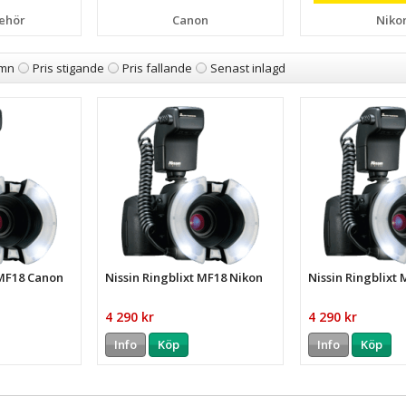
behör
Canon
Niko
mn
Pris stigande
Pris fallande
Senast inlagd
 MF18 Canon
Nissin Ringblixt MF18 Nikon
Nissin Ringblixt
4 290 kr
4 290 kr
Info
Köp
Info
Köp