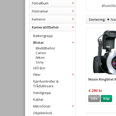
Fotoalbum
Blixttill
Fotoramar
Kameror
Sortering:
Na
Kameratillbehör
Batterigrepp
Blixtar
Blixttillbehör
Canon
Nikon
Sony
LED-ljus
Filter
Nissin Ringblixt
Fjärrkontroller &
Trådutlösare
4 290 kr
Handgrepp
Info
Köp
Kablar
Mikrofoner
Objektivlock