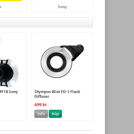
n
Sony
 MF18 Sony
Olympus Blixt FD-1 Flash
Diffuser
699 kr
Info
Köp