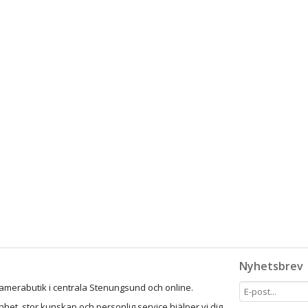
Nyhetsbrev
amerabutik i centrala Stenungsund och online.
het, stor kunskap och personlig service hjälper vi dig