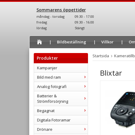
Sommarens öppettider
måndag - torsdag
09.30 - 17.00
fredag
09.30 - 16.00
lördag
Stängt
Bildbeställning
Villkor
Om
Startsida
Kameratill
Produkter
Kampanjer
Blixtar
Bild med ram
Analog fotografi
Batterier &
Strömförsörjning
Begagnat
Digitala Fotoramar
Drönare