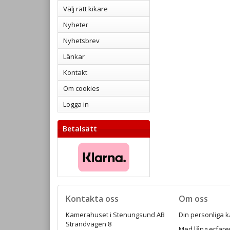
Välj rätt kikare
Nyheter
Nyhetsbrev
Länkar
Kontakt
Om cookies
Logga in
Betalsätt
Kontakta oss
Om oss
Kamerahuset i Stenungsund AB
Din personliga k
Strandvägen 8
Med lång erfaren