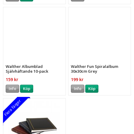
Walther Albumblad
Walther Fun Spiralalbum
Självhäftande 10-pack
30x30cm Grey
159 kr
199 kr
Info
Köp
Info
Köp
Flera färger