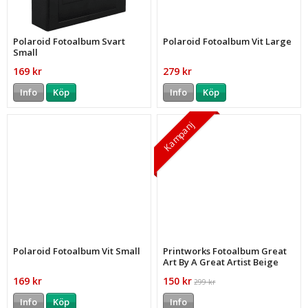
Polaroid Fotoalbum Svart
Polaroid Fotoalbum Vit Large
Small
169 kr
279 kr
Info
Köp
Info
Köp
Kampanj
Polaroid Fotoalbum Vit Small
Printworks Fotoalbum Great
Art By A Great Artist Beige
20x30
169 kr
150 kr
299 kr
Info
Köp
Info