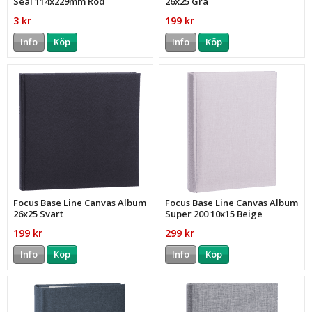
Seal 114x229mm Röd
26x25 Grå
3 kr
199 kr
Info
Köp
Info
Köp
Focus Base Line Canvas Album
Focus Base Line Canvas Album
26x25 Svart
Super 200 10x15 Beige
199 kr
299 kr
Info
Köp
Info
Köp