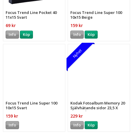
Focus Trend Line Pocket 40
Focus Trend Line Super 100
11x15 Svart
10x15 Beige
69 kr
159 kr
Info
Köp
Info
Köp
Nyhet
Focus Trend Line Super 100
Kodak Fotoalbum Memory 20
10x15 Svart
Självhätande sidor 23,5 X
27cm Blå
159 kr
229 kr
Info
Info
Köp