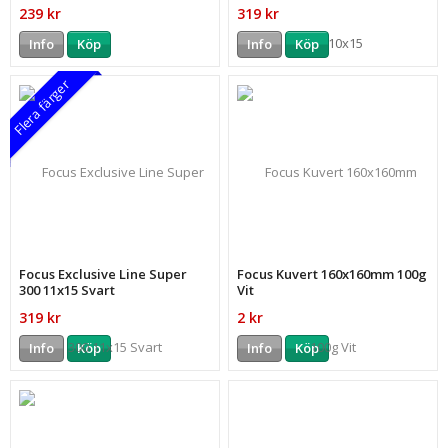
239 kr
319 kr
Info
Köp
Info
Köp
Flera färger
Focus Exclusive Line Super
Focus Kuvert 160x160mm 100g
300 11x15 Svart
Vit
319 kr
2 kr
Info
Köp
Info
Köp