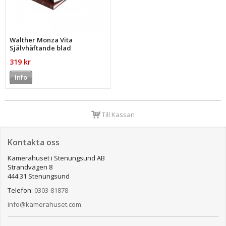
Walther Monza Vita
Självhäftande blad
319 kr
Info
Till Kassan
Kontakta oss
Kamerahuset i Stenungsund AB
Strandvägen 8
444 31 Stenungsund
Telefon:
0303-81878
info@kamerahuset.com