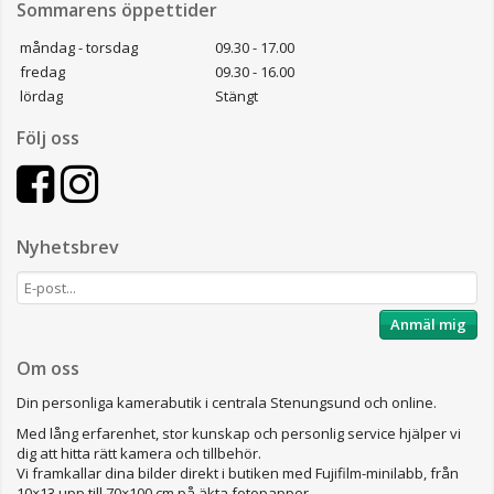
Sommarens öppettider
måndag - torsdag
09.30 - 17.00
fredag
09.30 - 16.00
lördag
Stängt
Följ oss
Nyhetsbrev
Anmäl mig
Om oss
Din personliga kamerabutik i centrala Stenungsund och online.
Med lång erfarenhet, stor kunskap och personlig service hjälper vi
dig att hitta rätt kamera och tillbehör.
Vi framkallar dina bilder direkt i butiken med Fujifilm-minilabb, från
10×13 upp till 70×100 cm på äkta fotopapper.