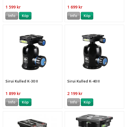
1 599 kr
1 699 kr
Info
Köp
Info
Köp
Sirui Kulled K-30 II
Sirui Kulled K-40 II
1 899 kr
2 199 kr
Info
Köp
Info
Köp