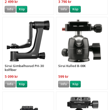
2 499 kr
3 790 kr
Info
Köp
Info
Köp
Sirui Gimbalhuvud PH-30
Sirui Kulled B-00K
kolfiber
5 099 kr
599 kr
Info
Köp
Info
Köp