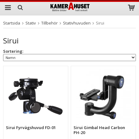
Startsida
Stativ
Tillbehör
Stativhuvuden
Sirui
Produkten har blivit tillagd i varukorgen
Sirui
Sortering:
Sirui Fyrvägshuvud FD-01
Sirui Gimbal Head Carbon
PH-20