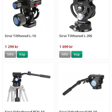
Sirui Tilthuvud L-10
Sirui Tilthuvud L-20S
1 299 kr
1 699 kr
Info
Köp
Info
Köp
Sirui Videohuvud BCH-10
Sirui Videohuvud VH-10