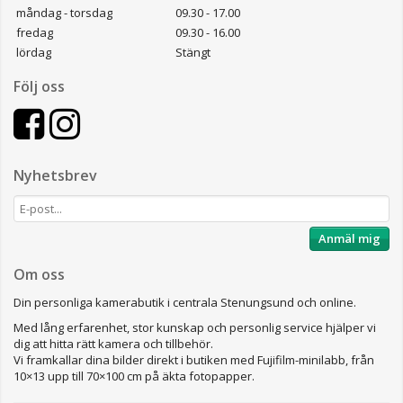
måndag - torsdag
09.30 - 17.00
fredag
09.30 - 16.00
lördag
Stängt
Följ oss
Nyhetsbrev
Anmäl mig
Om oss
Din personliga kamerabutik i centrala Stenungsund och online.
Med lång erfarenhet, stor kunskap och personlig service hjälper vi
dig att hitta rätt kamera och tillbehör.
Vi framkallar dina bilder direkt i butiken med Fujifilm-minilabb, från
10×13 upp till 70×100 cm på äkta fotopapper.