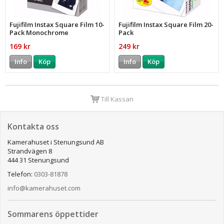
Fujifilm Instax Square Film 10-
Fujifilm Instax Square Film 20-
Pack Monochrome
Pack
169 kr
249 kr
Info
Köp
Info
Köp
Till Kassan
Kontakta oss
Kamerahuset i Stenungsund AB
Strandvägen 8
444 31 Stenungsund
Telefon:
0303-81878
info@kamerahuset.com
Sommarens öppettider