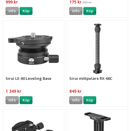
999 kr
175 kr
350 kr
Info
Köp
Info
Köp
Sirui LE-60 Leveling Base
Sirui mittpelare RX-66C
1 349 kr
849 kr
Info
Köp
Info
Köp