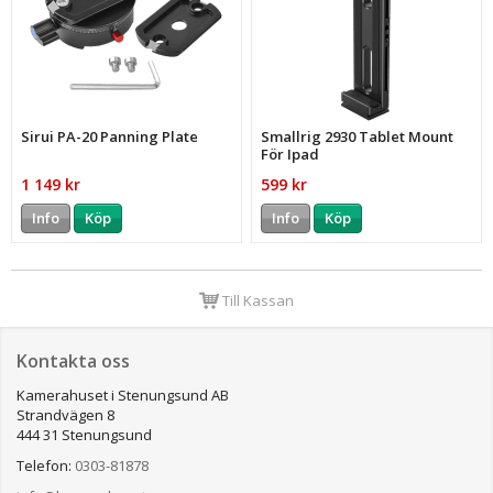
Sirui PA-20 Panning Plate
Smallrig 2930 Tablet Mount
För Ipad
1 149 kr
599 kr
Info
Köp
Info
Köp
Till Kassan
Kontakta oss
Kamerahuset i Stenungsund AB
Strandvägen 8
444 31 Stenungsund
Telefon:
0303-81878