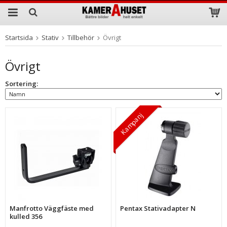
Startsida
Stativ
Tillbehör
Övrigt
Produkten har blivit tillagd i varukorgen
Övrigt
Sortering:
Kampanj
Manfrotto Väggfäste med
Pentax Stativadapter N
kulled 356