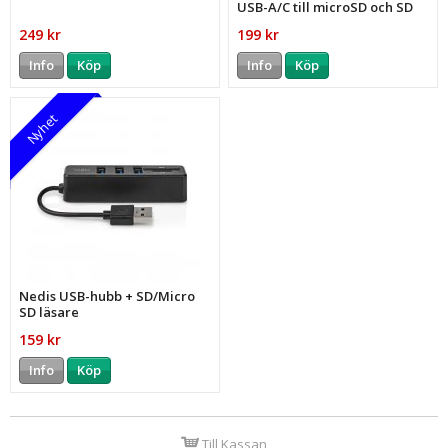
USB-A/C till microSD och SD
249 kr
199 kr
Info
Köp
Info
Köp
Nyhet
Nedis USB-hubb + SD/Micro
SD läsare
159 kr
Info
Köp
Till Kassan