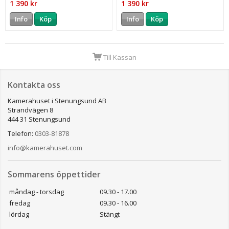
1 390 kr
1 390 kr
Info
Köp
Info
Köp
Till Kassan
Kontakta oss
Kamerahuset i Stenungsund AB
Strandvägen 8
444 31 Stenungsund
Telefon:
0303-81878
info@kamerahuset.com
Sommarens öppettider
måndag - torsdag
09.30 - 17.00
fredag
09.30 - 16.00
lördag
Stängt