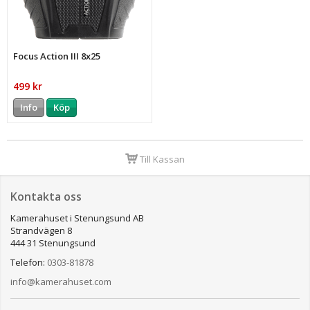
Focus Action III 8x25
499 kr
Info
Köp
Till Kassan
Kontakta oss
Kamerahuset i Stenungsund AB
Strandvägen 8
444 31 Stenungsund
Telefon:
0303-81878
info@kamerahuset.com