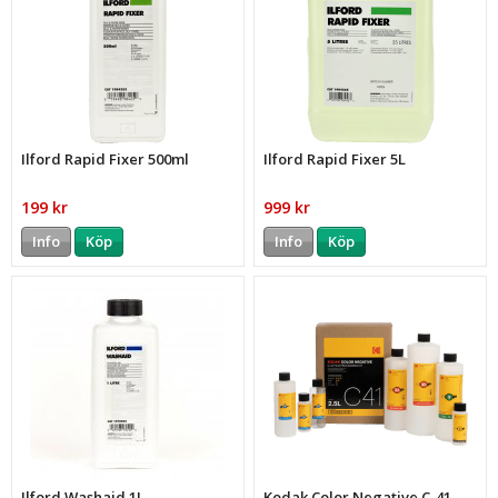
Ilford Rapid Fixer 500ml
Ilford Rapid Fixer 5L
199 kr
999 kr
Info
Köp
Info
Köp
Ilford Washaid 1L
Kodak Color Negative C-41