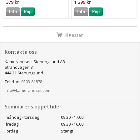
379 kr
1 299 kr
Info
Köp
Info
Köp
Till Kassan
Kontakta oss
Kamerahuset i Stenungsund AB
Strandvägen 8
444 31 Stenungsund
Telefon:
0303-81878
info@kamerahuset.com
Sommarens öppettider
måndag - torsdag
09.30 - 17.00
fredag
09.30 - 16.00
lördag
Stängt