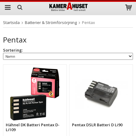
Startsida
Batterier & Strömförsörjning
Pentax
Produkten har blivit tillagd i varukorgen
Pentax
Sortering:
Hähnel DK Batteri Pentax D-
Pentax DSLR Batteri D Li90
Li109