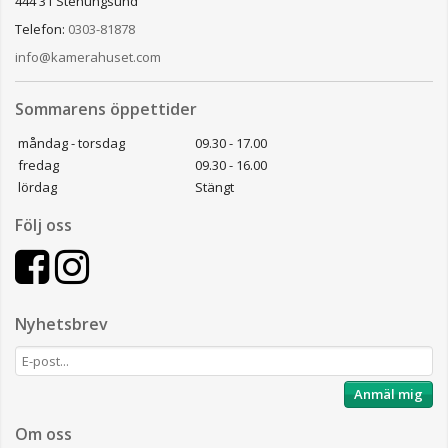
444 31 Stenungsund
Telefon:
0303-81878
info@kamerahuset.com
Sommarens öppettider
måndag - torsdag
09.30 - 17.00
fredag
09.30 - 16.00
lördag
Stängt
Följ oss
Nyhetsbrev
Anmäl mig
Om oss