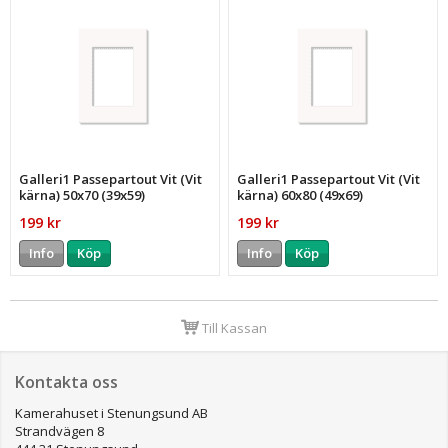
Galleri1 Passepartout Vit (Vit
Galleri1 Passepartout Vit (Vit
kärna) 50x70 (39x59)
kärna) 60x80 (49x69)
199 kr
199 kr
Info
Köp
Info
Köp
Till Kassan
Kontakta oss
Kamerahuset i Stenungsund AB
Strandvägen 8