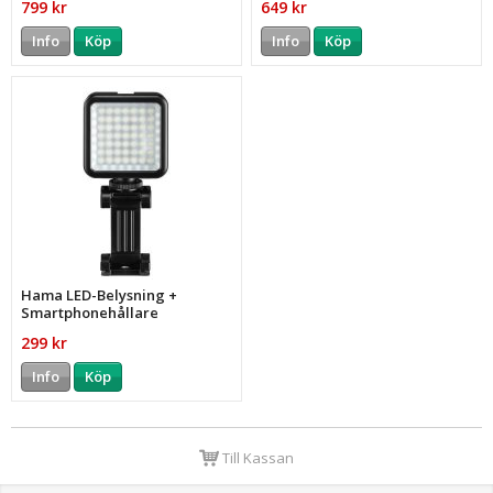
799 kr
649 kr
Info
Köp
Info
Köp
Hama LED-Belysning +
Smartphonehållare
299 kr
Info
Köp
Till Kassan