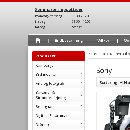
Sommarens öppettider
måndag - torsdag
09.30 - 17.00
fredag
09.30 - 16.00
lördag
Stängt
Bildbeställning
Villkor
Om
Startsida
Kameratill
Produkter
Kampanjer
Sony
Bild med ram
Sortering:
Na
Analog fotografi
Batterier &
Strömförsörjning
Begagnat
Digitala Fotoramar
Drönare