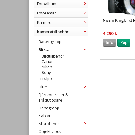
Fotoalbum
Fotoramar
Nissin Ringblixt
Kameror
Kameratillbehör
4 290 kr
Batterigrepp
Info
Köp
Blixtar
Blixttillbehör
Canon
Nikon
Sony
LED-ljus
Filter
Fjärrkontroller &
Trådutlösare
Handgrepp
Kablar
Mikrofoner
Objektivlock