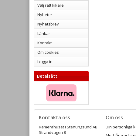
Välj rätt kikare
Nyheter
Nyhetsbrev
Länkar
Kontakt
Om cookies
Logga in
Betalsätt
Kontakta oss
Om oss
Kamerahuset i Stenungsund AB
Din personliga k
Strandvägen 8
Med lång erfaren