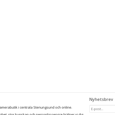
Nyhetsbrev
amerabutik i centrala Stenungsund och online.
het, stor kunskap och personlig service hjälper vi dig