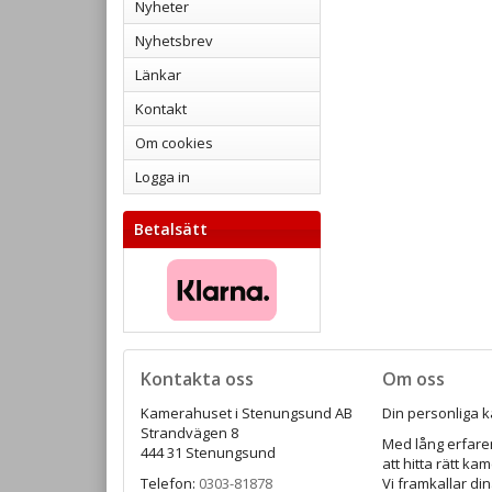
Nyheter
Nyhetsbrev
Länkar
Kontakt
Om cookies
Logga in
Betalsätt
Kontakta oss
Om oss
Kamerahuset i Stenungsund AB
Din personliga k
Strandvägen 8
Med lång erfaren
444 31 Stenungsund
att hitta rätt ka
Telefon:
0303-81878
Vi framkallar din