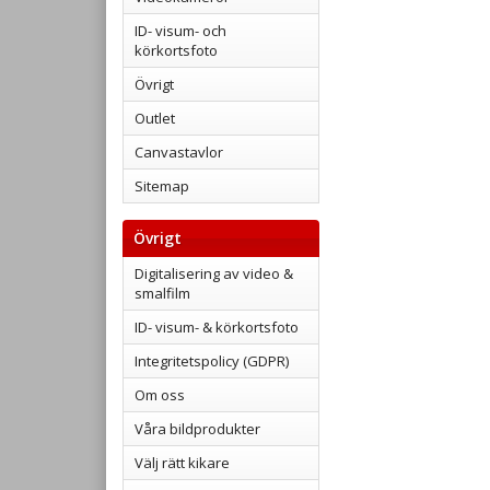
ID- visum- och
körkortsfoto
Övrigt
Outlet
Canvastavlor
Sitemap
Övrigt
Digitalisering av video &
smalfilm
ID- visum- & körkortsfoto
Integritetspolicy (GDPR)
Om oss
Våra bildprodukter
Välj rätt kikare