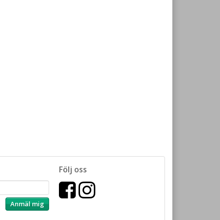
Följ oss
Anmäl mig