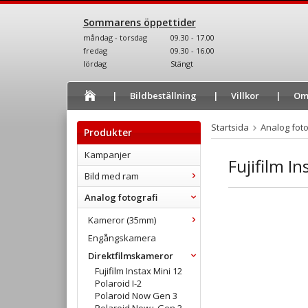
Sommarens öppettider
måndag - torsdag
09.30 - 17.00
fredag
09.30 - 16.00
lördag
Stängt
Bildbeställning
Villkor
Om
Startsida
Analog foto
Produkter
Kampanjer
Fujifilm I
Bild med ram
Analog fotografi
Kameror (35mm)
Engångskamera
Direktfilmskameror
Fujifilm Instax Mini 12
Polaroid I-2
Polaroid Now Gen 3