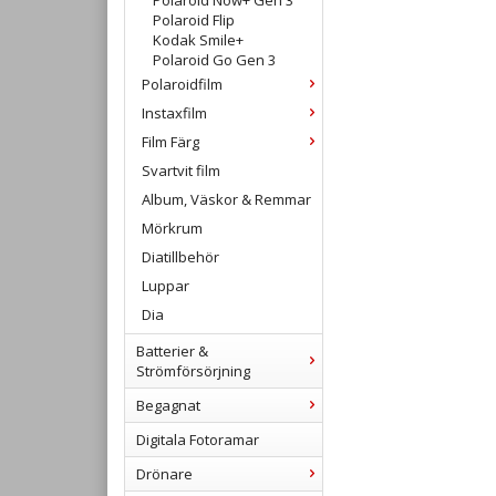
Polaroid Now+ Gen 3
Polaroid Flip
Kodak Smile+
Polaroid Go Gen 3
Polaroidfilm
Instaxfilm
Film Färg
Svartvit film
Album, Väskor & Remmar
Mörkrum
Diatillbehör
Luppar
Dia
Batterier &
Strömförsörjning
Begagnat
Digitala Fotoramar
Drönare