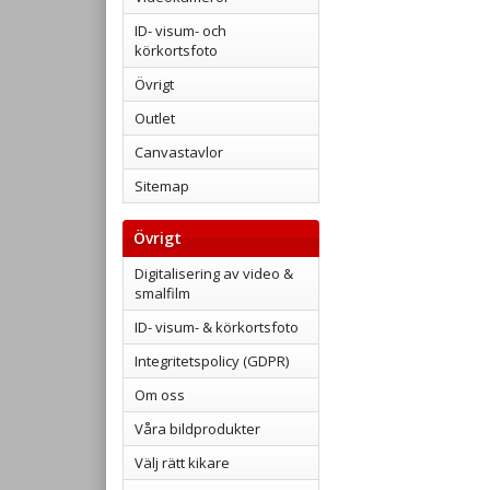
ID- visum- och
körkortsfoto
Övrigt
Outlet
Canvastavlor
Sitemap
Övrigt
Digitalisering av video &
smalfilm
ID- visum- & körkortsfoto
Integritetspolicy (GDPR)
Om oss
Våra bildprodukter
Välj rätt kikare