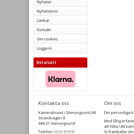
Nyheter
Nyhetsbrev
Länkar
Kontakt
Om cookies
Logga in
Betalsätt
Kontakta oss
Om oss
Kamerahuset i Stenungsund AB
Din personliga k
Strandvägen 8
Med lång erfaren
444 31 Stenungsund
att hitta rätt ka
Telefon:
0303-81878
Vi framkallar din