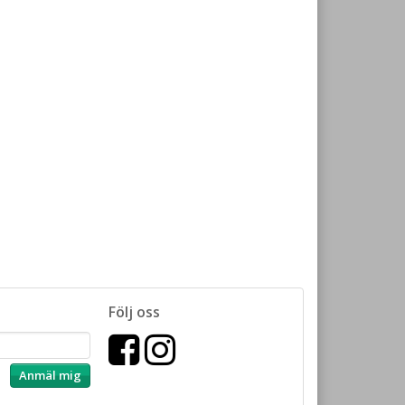
Följ oss
Anmäl mig