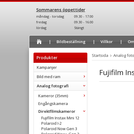
Sommarens öppettider
måndag - torsdag
09.30 - 17.00
fredag
09.30 - 16.00
lördag
Stängt
Bildbeställning
Villkor
Om
Startsida
Analog foto
Produkter
Kampanjer
Fujifilm I
Bild med ram
Analog fotografi
Kameror (35mm)
Engångskamera
Direktfilmskameror
Fujifilm Instax Mini 12
Polaroid I-2
Polaroid Now Gen 3