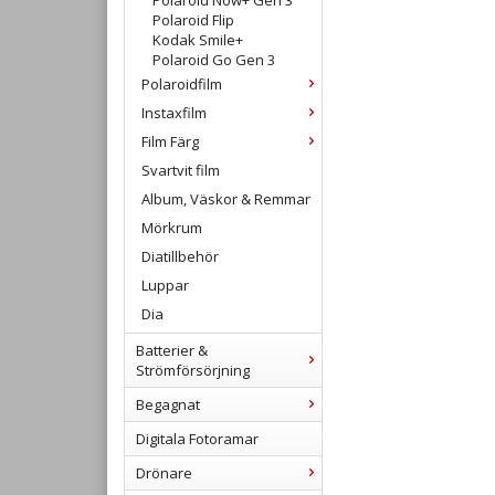
Polaroid Now+ Gen 3
Polaroid Flip
Kodak Smile+
Polaroid Go Gen 3
Polaroidfilm
Instaxfilm
Film Färg
Svartvit film
Album, Väskor & Remmar
Mörkrum
Diatillbehör
Luppar
Dia
Batterier &
Strömförsörjning
Begagnat
Digitala Fotoramar
Drönare