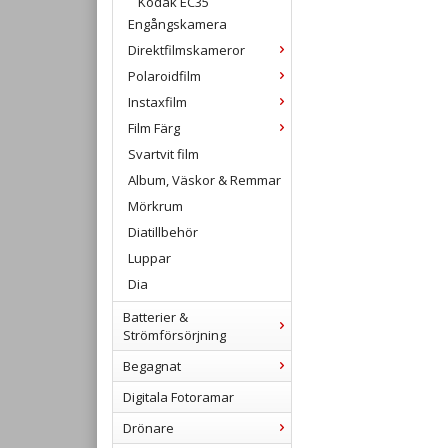
Kodak EC35
Engångskamera
Direktfilmskameror
Polaroidfilm
Instaxfilm
Film Färg
Svartvit film
Album, Väskor & Remmar
Mörkrum
Diatillbehör
Luppar
Dia
Batterier &
Strömförsörjning
Begagnat
Digitala Fotoramar
Drönare