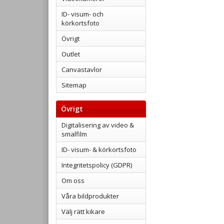
ID- visum- och
körkortsfoto
Övrigt
Outlet
Canvastavlor
Sitemap
Övrigt
Digitalisering av video &
smalfilm
ID- visum- & körkortsfoto
Integritetspolicy (GDPR)
Om oss
Våra bildprodukter
Välj rätt kikare