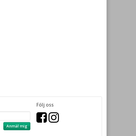
Följ oss
Anmäl mig