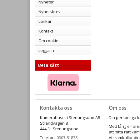
Nyheter
Nyhetsbrev
Länkar
Kontakt
Om cookies
Logga in
Betalsätt
Kontakta oss
Om oss
Kamerahuset i Stenungsund AB
Din personliga k
Strandvägen 8
Med lång erfaren
444 31 Stenungsund
att hitta rätt ka
Telefon:
0303-81878
Vi framkallar din