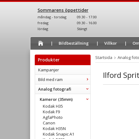
Sommarens öppettider
måndag - torsdag
09.30 - 17.00
fredag
09.30 - 16.00
lördag
Stängt
Bildbeställning
Villkor
Om
Startsida
Analog foto
Produkter
Kampanjer
Ilford Spri
Bild med ram
Analog fotografi
Kameror (35mm)
Kodak H35
Kodak F9
AgfaPhoto
Canon
Kodak H35N
Kodak Snapic A1