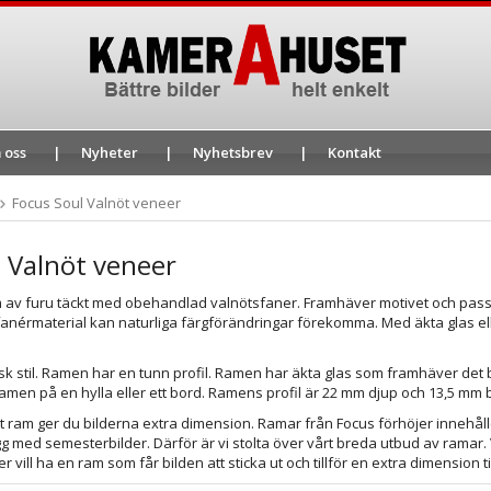
 oss
Nyheter
Nyhetsbrev
Kontakt
Focus Soul Valnöt veneer
 Valnöt veneer
m av furu täckt med obehandlad valnötsfaner. Framhäver motivet och passar 
t fanérmaterial kan naturliga färgförändringar förekomma. Med äkta glas ell
k stil. Ramen har en tunn profil. Ramen har äkta glas som framhäver det b
amen på en hylla eller ett bord. Ramens profil är 22 mm djup och 13,5 mm 
t ram ger du bilderna extra dimension. Ramar från Focus förhöjer innehåll
 med semesterbilder. Därför är vi stolta över vårt breda utbud av ramar. V
r vill ha en ram som får bilden att sticka ut och tillför en extra dimension t