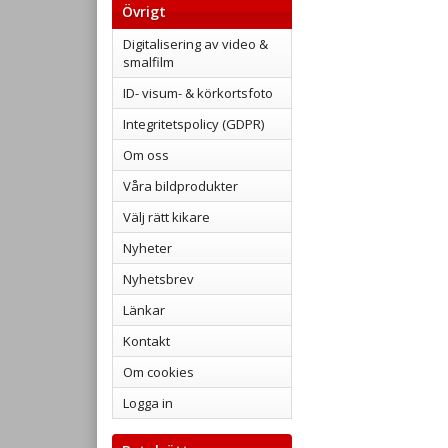
Övrigt
Digitalisering av video &
smalfilm
ID- visum- & körkortsfoto
Integritetspolicy (GDPR)
Om oss
Våra bildprodukter
Välj rätt kikare
Nyheter
Nyhetsbrev
Länkar
Kontakt
Om cookies
Logga in