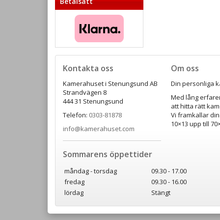
Betalsätt
Kontakta oss
Om oss
Kamerahuset i Stenungsund AB
Din personliga k
Strandvägen 8
Med lång erfaren
444 31 Stenungsund
att hitta rätt ka
Telefon:
0303-81878
Vi framkallar din
10×13 upp till 7
info@kamerahuset.com
Sommarens öppettider
måndag - torsdag
09.30 - 17.00
fredag
09.30 - 16.00
lördag
Stängt