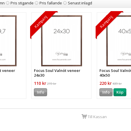
mn
Pris stigande
Pris fallande
Senast inlagd
Kampanj
Kampanj
t veneer
Focus Soul Valnöt veneer
Focus Soul Valnö
24x30
40x50
110 kr
220 kr
219 kr
439 kr
Info
Info
Köp
Till Kassan