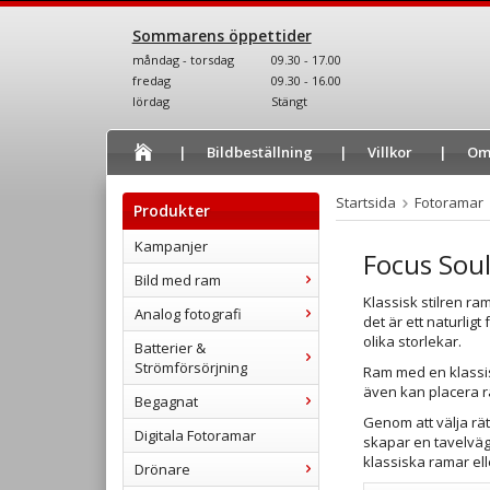
Sommarens öppettider
måndag - torsdag
09.30 - 17.00
fredag
09.30 - 16.00
lördag
Stängt
Bildbeställning
Villkor
Om
Startsida
Fotoramar
Produkter
Kampanjer
Focus Soul
Bild med ram
Klassisk stilren ra
Analog fotografi
det är ett naturlig
olika storlekar.
Batterier &
Strömförsörjning
Ram med en klassis
även kan placera r
Begagnat
Genom att välja rät
Digitala Fotoramar
skapar en tavelvägg
klassiska ramar elle
Drönare