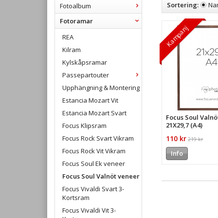
Sortering:
Na
Fotoalbum
Fotoramar
Kampanj
REA
Kilram
Kylskåpsramar
Passepartouter
Upphängning & Montering
Estancia Mozart Vit
Estancia Mozart Svart
Focus Soul Valnö
21X29,7 (A4)
Focus Klipsram
Focus Rock Svart Vikram
110 kr
219 kr
Focus Rock Vit Vikram
Info
Focus Soul Ek veneer
Focus Soul Valnöt veneer
Focus Vivaldi Svart 3-
Kortsram
Focus Vivaldi Vit 3-