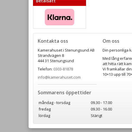
Betalsätt
Kontakta oss
Om oss
Kamerahuset i Stenungsund AB
Din personliga k
Strandvägen 8
Med lång erfaren
444 31 Stenungsund
att hitta rätt ka
Telefon:
0303-81878
Vi framkallar din
10×13 upp till 7
info@kamerahuset.com
Sommarens öppettider
måndag - torsdag
09.30 - 17.00
fredag
09.30 - 16.00
lördag
Stängt