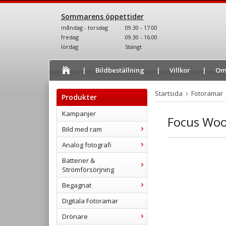
Sommarens öppettider
måndag - torsdag
09.30 - 17.00
fredag
09.30 - 16.00
lördag
Stängt
Bildbeställning
Villkor
Om
Startsida
Fotoramar
Produkter
Kampanjer
Focus Wo
Bild med ram
Analog fotografi
Batterier &
Strömförsörjning
Begagnat
Digitala Fotoramar
Drönare