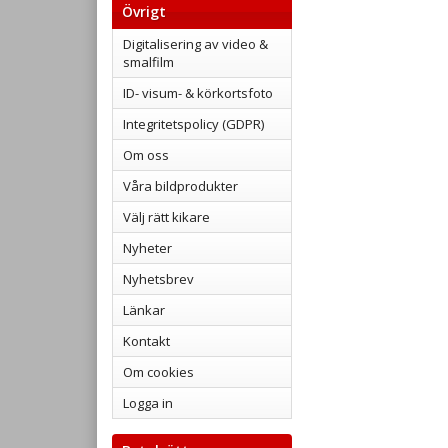
Övrigt
Digitalisering av video &
smalfilm
ID- visum- & körkortsfoto
Integritetspolicy (GDPR)
Om oss
Våra bildprodukter
Välj rätt kikare
Nyheter
Nyhetsbrev
Länkar
Kontakt
Om cookies
Logga in