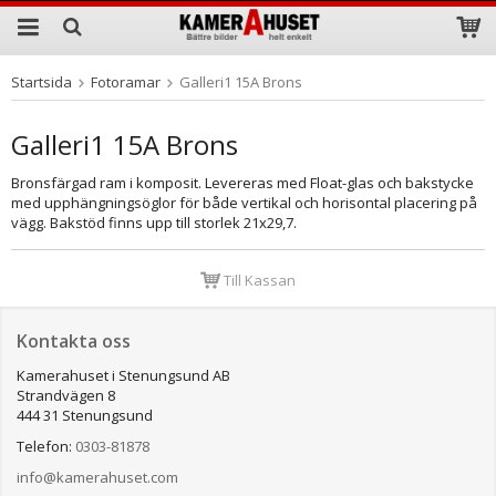
Startsida
Fotoramar
Galleri1 15A Brons
Produkten har blivit tillagd i varukorgen
Galleri1 15A Brons
Bronsfärgad ram i komposit. Levereras med Float-glas och bakstycke
med upphängningsöglor för både vertikal och horisontal placering på
vägg. Bakstöd finns upp till storlek 21x29,7.
Till Kassan
Kontakta oss
Kamerahuset i Stenungsund AB
Strandvägen 8
444 31 Stenungsund
Telefon:
0303-81878
info@kamerahuset.com