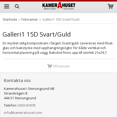
Startsida
Fotoramar
Galleri1 15D Svart/Guld
Produkten har blivit tillagd i varukorgen
Galleri1 15D Svart/Guld
En mycket stilig kompositram i färgen Svart/guld. Levereras med Float-
glas och bakstycke med upphängningsöglor för både vertikal och
horisontal placering på vägg. Bakstöd finns upp till storlek 21x29,7.
Till Kassan
Kontakta oss
Kamerahuset i Stenungsund AB
Strandvägen 8
444 31 Stenungsund
Telefon:
0303-81878
info@kamerahuset.com