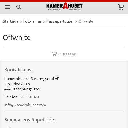
Startsida
Fotoramar
Passepartouter
Offwhite
Produkten har blivit tillagd i varukorgen
Offwhite
Till Kassan
Kontakta oss
Kamerahuset i Stenungsund AB
Strandvägen 8
444 31 Stenungsund
Telefon:
0303-81878
info@kamerahuset.com
Sommarens öppettider