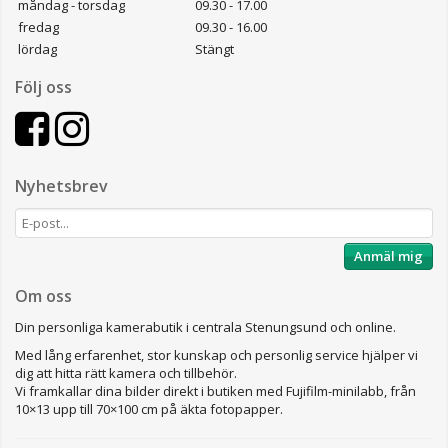
måndag - torsdag
09.30 - 17.00
fredag
09.30 - 16.00
lördag
Stängt
Följ oss
Nyhetsbrev
Anmäl mig
Om oss
Din personliga kamerabutik i centrala Stenungsund och online.
Med lång erfarenhet, stor kunskap och personlig service hjälper vi
dig att hitta rätt kamera och tillbehör.
Vi framkallar dina bilder direkt i butiken med Fujifilm-minilabb, från
10×13 upp till 70×100 cm på äkta fotopapper.