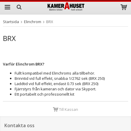
Startsida
Elinchrom
BRX
Produkten har blivit tillagd i varukorgen
BRX
Varför Elinchrom BRX?
Fullt kompatibel med Elinchroms alla tillbehör.
Brinntid vid full effekt, snabba 1/2762 sek (BRX 250)
Laddtid vid full effekt, endast 0.73 sek (BRX 250)
Fjärrstyrs från kameran och dator via Skyport.
Ett portabelt och professionellt kit
Till Kassan
Kontakta oss