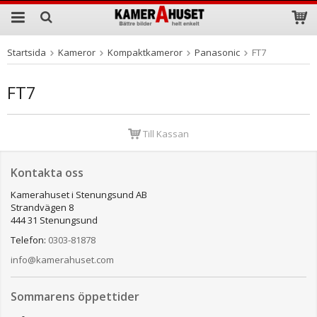
Startsida
Kameror
Kompaktkameror
Panasonic
FT7
Produkten har blivit tillagd i varukorgen
FT7
Till Kassan
Kontakta oss
Kamerahuset i Stenungsund AB
Strandvägen 8
444 31 Stenungsund
Telefon:
0303-81878
info@kamerahuset.com
Sommarens öppettider