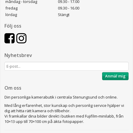
måndag - torsdag
09.30 - 17.00
fredag
09.30 - 16.00
lördag
Stängt
Följ oss
Nyhetsbrev
Anmäl mig
Om oss
Din personliga kamerabutik i centrala Stenungsund och online.
Med lång erfarenhet, stor kunskap och personlig service hjälper vi
dig att hitta rätt kamera och tillbehör.
Vi framkallar dina bilder direkt i butiken med Fujifilm-minilabb, från
10×13 upp till 70×100 cm på äkta fotopapper.