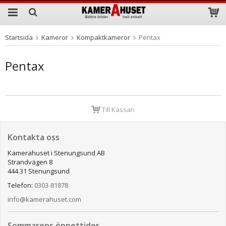
Startsida
Kameror
Kompaktkameror
Pentax
Produkten har blivit tillagd i varukorgen
Pentax
Till Kassan
Kontakta oss
Kamerahuset i Stenungsund AB
Strandvägen 8
444 31 Stenungsund
Telefon:
0303-81878
info@kamerahuset.com
Sommarens öppettider