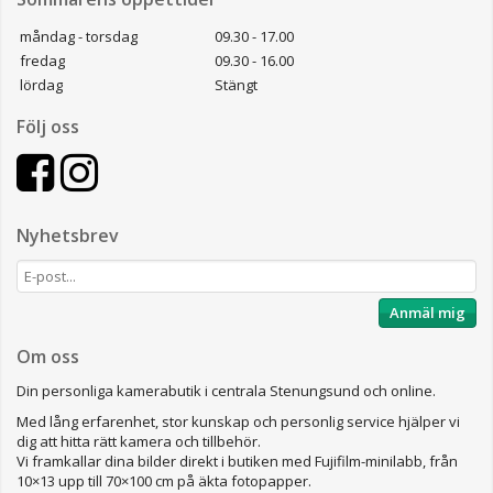
måndag - torsdag
09.30 - 17.00
fredag
09.30 - 16.00
lördag
Stängt
Följ oss
Nyhetsbrev
Anmäl mig
Om oss
Din personliga kamerabutik i centrala Stenungsund och online.
Med lång erfarenhet, stor kunskap och personlig service hjälper vi
dig att hitta rätt kamera och tillbehör.
Vi framkallar dina bilder direkt i butiken med Fujifilm-minilabb, från
10×13 upp till 70×100 cm på äkta fotopapper.